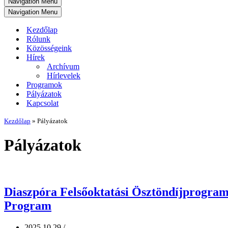
Navigation Menu
Navigation Menu
Kezdőlap
Rólunk
Közösségeink
Hírek
Archívum
Hírlevelek
Programok
Pályázatok
Kapcsolat
Kezdőlap
»
Pályázatok
Pályázatok
Diaszpóra Felsőoktatási Ösztöndíjprogram
Program
2025.10.29.