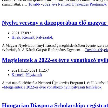
számíthattak a…
Tovább »
2022. évi Nemzeti Újrakezdés Programok
Nyelvi verseny a diaszpórában élő magyar
2021.12.09.
Hírek
,
Kiemelt
,
Pályázatok
A Magyar Nyelvtudományi Társaság meghirdetésében évente szervez
évfordulóját. A Károli Gáspár Református Egyetem…
Tovább »
Nyelv
Megjelentek a 2022-es évre vonatkozó nyílt
2021.11.25.
2021.11.25.
Kiemelt
,
Pályázatok
A mai naptól elérhető a Nemzeti Újrakezdés Program I. és II. kiírása.
»
Megjelentek a 2022-es évre vonatkozó nyílt pályázati felhívások
Hungarian Diaspora Scholarship: registrat