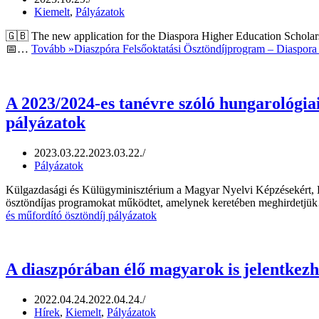
Kiemelt
,
Pályázatok
🇬🇧 The new application for the Diaspora Higher Education Schola
📅…
Tovább »
Diaszpóra Felsőoktatási Ösztöndíjprogram – Diaspora
A 2023/2024-es tanévre szóló hungarológia
pályázatok
2023.03.22.
2023.03.22.
Pályázatok
Külgazdasági és Külügyminisztérium a Magyar Nyelvi Képzésekért, D
ösztöndíjas programokat működtet, amelynek keretében meghirdetj
és műfordító ösztöndíj pályázatok
A diaszpórában élő magyarok is jelentkez
2022.04.24.
2022.04.24.
Hírek
,
Kiemelt
,
Pályázatok