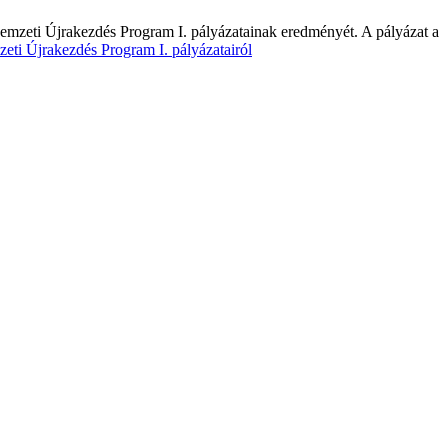
 Nemzeti Újrakezdés Program I. pályázatainak eredményét. A pályázat a
eti Újrakezdés Program I. pályázatairól