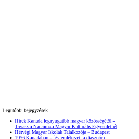
Legutóbbi bejegyzések
Hírek Kanada legnyugatibb magyar közösségétől –
Tavasz a Nanaimo-i Magyar Kulturális Egyesületnél
Hétvégi Magyar Iskolák Találkozója – Budapest
1956 Kanadában – így emlékezett a diaszpóra