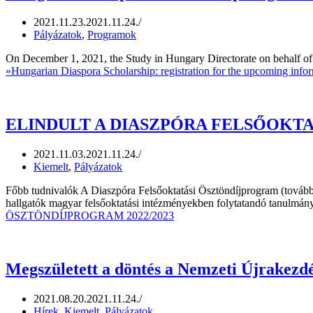
2021.11.23.
2021.11.24.
Pályázatok
,
Programok
On December 1, 2021, the Study in Hungary Directorate on behalf o
»
Hungarian Diaspora Scholarship: registration for the upcoming infor
ELINDULT A DIASZPÓRA FELSŐOKTA
2021.11.03.
2021.11.24.
Kiemelt
,
Pályázatok
Főbb tudnivalók A Diaszpóra Felsőoktatási Ösztöndíjprogram (tovább
hallgatók magyar felsőoktatási intézményekben folytatandó tanulm
ÖSZTÖNDÍJPROGRAM 2022/2023
Megszületett a döntés a Nemzeti Újrakezdé
2021.08.20.
2021.11.24.
Hírek
,
Kiemelt
,
Pályázatok