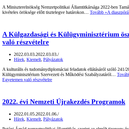
A Miniszterelnökség Nemzetpolitikai Államtitkársága 2022-ben Tamás
kivételes öröksége előtt tisztelegve határokon…
Tovább »
A diaszpórá
A Külgazdasági és Külügyminisztérium ösz
való részvételre
2022.03.03.
2022.03.03.
Hírek
,
Kiemelt
,
Pályázatok
A kulturális és tudománydiplomáciai feladatok ellátásáról szóló 241/2
Külügyminisztérium Szervezeti és Működési Szabályzatáról…
Továb
Egyetemen való részvételre
2022. évi Nemzeti Újrakezdés Programok
2022.01.05.
2022.01.06.
Hírek
,
Kiemelt
,
Pályázatok
Potápi Árpád nemzetpolitikai államtitkár szerint az elmúlt tizenegy