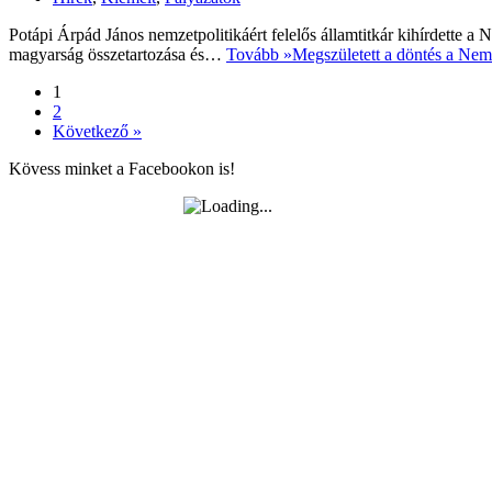
Potápi Árpád János nemzetpolitikáért felelős államtitkár kihírdette a
magyarság összetartozása és…
Tovább »
Megszületett a döntés a Nemz
1
2
Következő »
Kövess minket a Facebookon is!