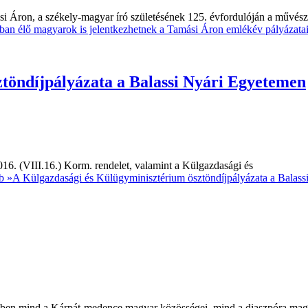
i Áron, a székely-magyar író születésének 125. évfordulóján a művész
ban élő magyarok is jelentkezhetnek a Tamási Áron emlékév pályázatai
töndíjpályázata a Balassi Nyári Egyetemen
016. (VIII.16.) Korm. rendelet, valamint a Külgazdasági és
b »
A Külgazdasági és Külügyminisztérium ösztöndíjpályázata a Balass
 évben mind a Kárpát-medence magyar közösségei, mind a diaszpóra mag