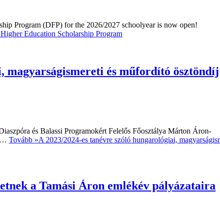
rship Program (DFP) for the 2026/2027 schoolyear is now open!
 Higher Education Scholarship Program
i, magyarságismereti és műfordító ösztöndíj
iaszpóra és Balassi Programokért Felelős Főosztálya Márton Áron-
ük…
Tovább »
A 2023/2024-es tanévre szóló hungarológiai, magyarságis
hetnek a Tamási Áron emlékév pályázataira