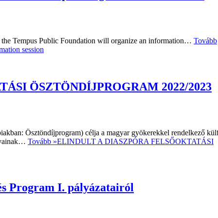
f the Tempus Public Foundation will organize an information…
Tovább
mation session
TÁSI ÖSZTÖNDÍJPROGRAM 2022/2023
iakban: Ösztöndíjprogram) célja a magyar gyökerekkel rendelkező külf
ányainak…
Tovább »
ELINDULT A DIASZPÓRA FELSŐOKTATÁSI
s Program I. pályázatairól