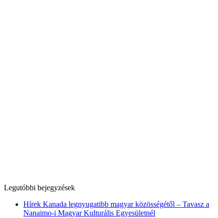
Legutóbbi bejegyzések
Hírek Kanada legnyugatibb magyar közösségétől – Tavasz a
Nanaimo-i Magyar Kulturális Egyesületnél