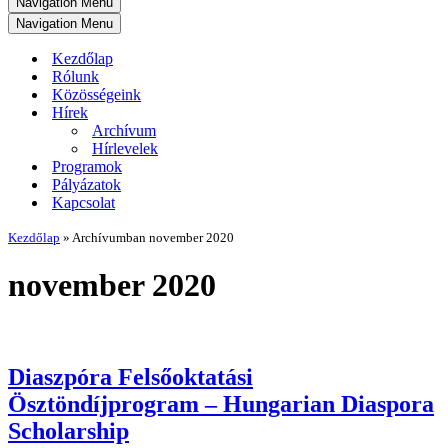
Navigation Menu
Navigation Menu
Kezdőlap
Rólunk
Közösségeink
Hírek
Archívum
Hírlevelek
Programok
Pályázatok
Kapcsolat
Kezdőlap
»
Archívumban november 2020
november 2020
Diaszpóra Felsőoktatási
Ösztöndíjprogram – Hungarian Diaspora
Scholarship