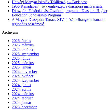
Hétvégi Magyar Iskolák Találkozója – Budapest
1956 Kanadában – így emlékezett a diaszpóra magyarsága
Diaszpóra Felsőoktatási Ösztöndíjprogram – Diaspora Higher
Education Scholarship Program
A Magyar Diaszpóra Tanács XIV. ülésén elhangzott kanadai
regionális beszámoló
Archívum
2026. április
2026. március
2025. október
2025. szeptember
2025. július
2025. március
2025. január
2024. november
2024. október
2024. szeptember
2024. június
2024. április
2024. március
2024. február
2024. január
2023. december