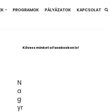
EK
PROGRAMOK
PÁLYÁZATOK
KAPCSOLAT
Kövess minket a Facebookon is!
N
a
g
yr