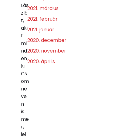
Lás
2021. március
zló
2021. február
t,
aki
2021. január
t
2020. december
mi
nd
2020. november
en
2020. április
ki
Cs
om
né
ve
n
is
me
r,
jel