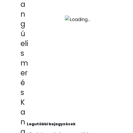
a
n
g
ú
eli
s
m
er
é
s
K
a
n
Legutóbbi bejegyzések
a