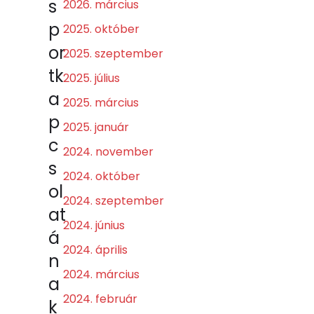
s
2026. március
p
2025. október
or
2025. szeptember
tk
2025. július
a
2025. március
p
2025. január
c
2024. november
s
2024. október
ol
2024. szeptember
at
2024. június
á
2024. április
n
2024. március
a
2024. február
k