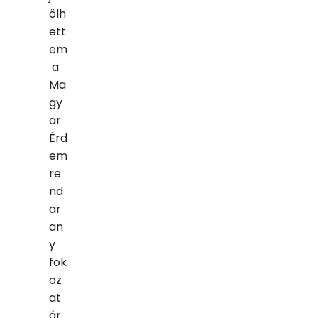
ölh
ett
em
a
Ma
gy
ar
Érd
em
re
nd
ar
an
y
fok
oz
at
ár