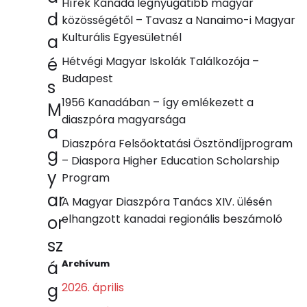
Hírek Kanada legnyugatibb magyar
d
közösségétől – Tavasz a Nanaimo-i Magyar
Kulturális Egyesületnél
a
é
Hétvégi Magyar Iskolák Találkozója –
Budapest
s
1956 Kanadában – így emlékezett a
M
diaszpóra magyarsága
a
Diaszpóra Felsőoktatási Ösztöndíjprogram
g
– Diaspora Higher Education Scholarship
y
Program
ar
A Magyar Diaszpóra Tanács XIV. ülésén
elhangzott kanadai regionális beszámoló
or
sz
á
Archívum
g
2026. április