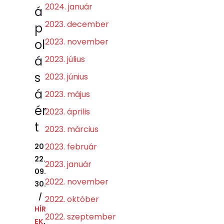
2024. január
á
2023. december
p
2023. november
ol
á
2023. július
s
2023. június
á
2023. május
ér
2023. április
t
2023. március
2023. február
20
22.
2023. január
09.
2022. november
30.
2022. október
HÍR
2022. szeptember
EK
,