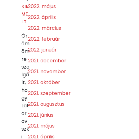
2022. május
KIE
ME
2022. április
LT
2022. március
Ör
2022. február
öm
2022. január
öm
re
2021. december
szo
2021. november
lgá
lt,
2021. október
ho
2021. szeptember
gy
2021. augusztus
Lat
or
2021. június
ov
2021. május
szk
i
2021. április