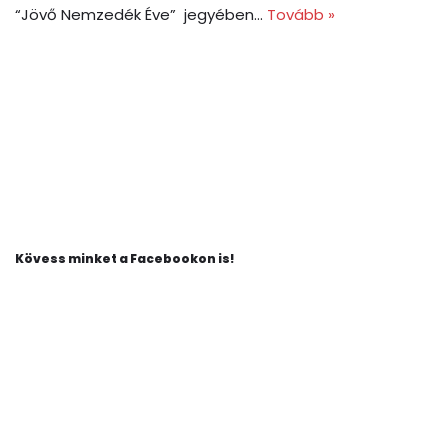
“Jövő Nemzedék Éve” jegyében…
Tovább »
Kövess minket a Facebookon is!