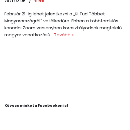
2021.02.06.
HÍREK
Február 21-ig lehet jelentkezni a „Ki Tud Többet
Magyarországról” vetélkedőre. Ebben a többfordulós
kanadai Zoom versenyben korosztályodnak megfelelő
magyar vonatkozású…
Tovább »
Kövess minket a Facebookon is!