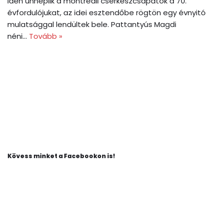
Idén ünneplik a montreali cserkészcsapatok a 70.
évfordulójukat, az idei esztendőbe rögtön egy évnyitó
mulatsággal lendültek bele. Pattantyús Magdi
néni…
Tovább »
Kövess minket a Facebookon is!