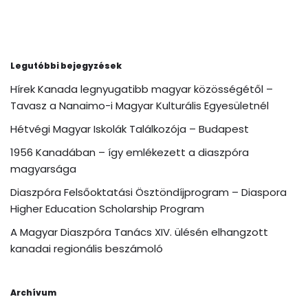
Legutóbbi bejegyzések
Hírek Kanada legnyugatibb magyar közösségétől –
Tavasz a Nanaimo-i Magyar Kulturális Egyesületnél
Hétvégi Magyar Iskolák Találkozója – Budapest
1956 Kanadában – így emlékezett a diaszpóra
magyarsága
Diaszpóra Felsőoktatási Ösztöndíjprogram – Diaspora
Higher Education Scholarship Program
A Magyar Diaszpóra Tanács XIV. ülésén elhangzott
kanadai regionális beszámoló
Archívum