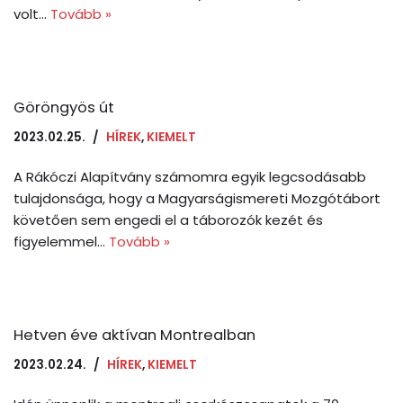
volt…
Tovább »
Göröngyös út
2023.02.25.
HÍREK
,
KIEMELT
A Rákóczi Alapítvány számomra egyik legcsodásabb
tulajdonsága, hogy a Magyarságismereti Mozgótábort
követően sem engedi el a táborozók kezét és
figyelemmel…
Tovább »
Hetven éve aktívan Montrealban
2023.02.24.
HÍREK
,
KIEMELT