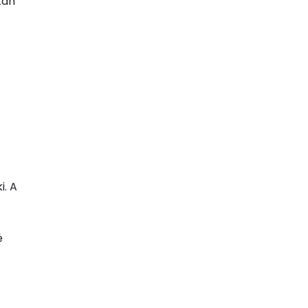
tán
i. A
é