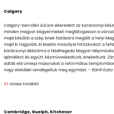
Calgary
Calgary-ben idén sűrűre sikeredett az karácsonyi készü
minden magyar kisgyermeket meglátogasson a városban
majd később a szép ének hatására megállt a helyi Magy
majd ki nagyobb, ki kisebb mosollyal fotózkodott a feh
karácsonyi délutánra a Nádihegedű Magyar Népművészet
ajándékot és együtt kézműveskedtünk, énekeltünk. Zá
adták elő ünnepi műsorukat a református templomban,
nagy ebéddel vendégeltük meg egymást. –
Bánfi Kata
Itt
olvass tovább!
Cambridge, Guelph, Kitchener