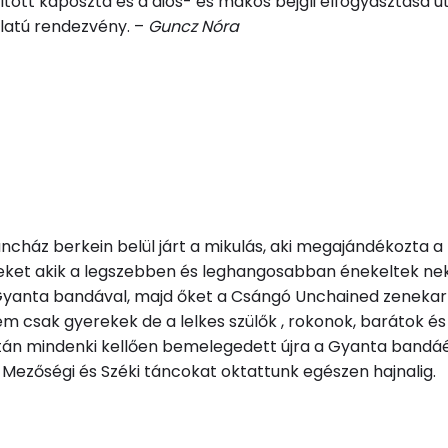
öltött káposzta és a diós- és mákos bejgli elfogyasztása u
latú rendezvény. –
Guncz Nóra
ncház berkein belül járt a mikulás, aki megajándékozta a
eket akik a legszebben és leghangosabban énekeltek nek
 Gyanta bandával, majd őket a Csángó Unchained zenekar
em csak gyerekek de a lelkes szülők , rokonok, barátok és
után mindenki kellően bemelegedett újra a Gyanta bandá
i, Mezőségi és Széki táncokat oktattunk egészen hajnalig.