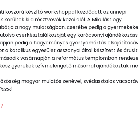
i koszorú készítő workshoppal kezdődött az ünnepi
kerültek ki a résztvevők kezei alól. A Mikulást egy
 kabátja a nagy mulatságban, cserébe pedig a gyermekeke
 utolsó cserkésztalálkozóját egy karácsonyi ajándékozáss
i napján pedig a hagyományos gyertyamártás elsajátításáv
t a katolikus egyesület asszonyai által készített és árusít
második vasárnapján a református templomban rendeze
rkész gyerekek szívmelengető műsorral ajándékozták m
 közösség magyar mulatós zenével, svédasztalos vacsoráv
Dezső
k7