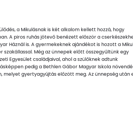
lődés, a Mikulásnak is két alkalom kellett hozzá, hogy
. A piros ruhás jótevő benézett először a cserkészekhe
ar Háznál is. A gyermekeknek ajándékot is hozott a Mikul
ér szakállassal. Még az ünnepek előtt összegyűltünk egy
i Egyesület családjaival, ahol a szülőknek adtunk
rásképpen pedig a Bethlen Gábor Magyar Iskola növendé
 melyet gyertyagyújtás előzött meg. Az ünnepség után 