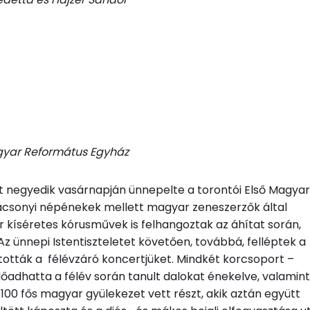
agyar Református Egyház
t negyedik vasárnapján ünnepelte a torontói Első Magyar
ácsonyi népénekek mellett magyar zeneszerzők által
er kíséretes kórusművek is felhangoztak az áhítat során,
Az ünnepi Istentiszteletet követően, továbbá, felléptek a
rtották a félévzáró koncertjüket.
Mindkét korcsoport –
adhatta a félév során tanult dalokat énekelve, valamint
100 fős magyar gyülekezet vett részt, akik aztán együtt