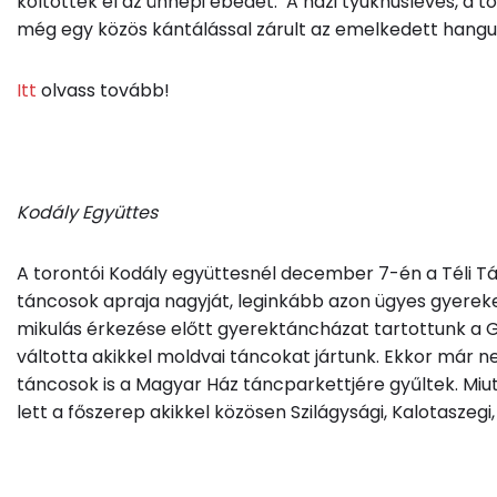
költötték el az ünnepi ebédet.
A házi tyúkhúsleves, a t
még egy közös kántálással zárult az emelkedett hangu
Itt
olvass tovább!
Kodály Együttes
A torontói Kodály együttesnél december 7-én a Téli Tá
táncosok apraja nagyját, leginkább azon ügyes gyerek
mikulás érkezése előtt gyerektáncházat tartottunk a
váltotta akikkel moldvai táncokat jártunk. Ekkor már n
táncosok is a Magyar Ház táncparkettjére gyűltek. Mi
lett a főszerep akikkel közösen Szilágysági, Kalotaszeg