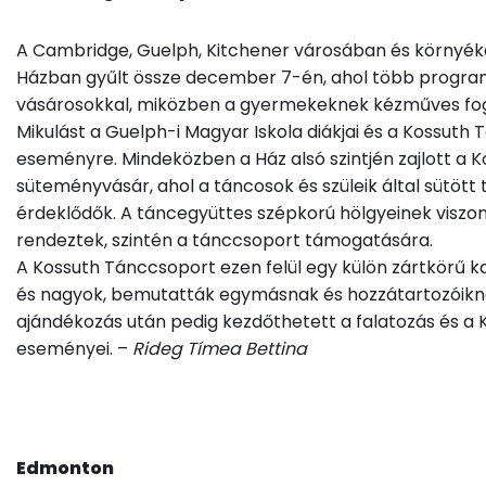
A Cambridge, Guelph, Kitchener városában és környé
Házban gyűlt össze december 7-én, ahol több program 
vásárosokkal, miközben a gyermekeknek kézműves fogl
Mikulást a Guelph-i Magyar Iskola diákjai és a Kossut
eseményre. Mindeközben a Ház alsó szintjén zajlott a
süteményvásár, ahol a táncosok és szüleik által sütöt
érdeklődők. A táncegyüttes szépkorú hölgyeinek viszont
rendeztek, szintén a tánccsoport támogatására.
A Kossuth Tánccsoport ezen felül egy külön zártkörű ka
és nagyok, bemutatták egymásnak és hozzátartozóiknak
ajándékozás után pedig kezdőthetett a falatozás és a 
eseményei. –
Rideg Tímea Bettina
Edmonton