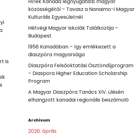
Hírek Kanada legnyugatibb magyar
közösségétől – Tavasz a Nanaimo-i Magyar
Kulturális Egyesületnél
yi
Hétvégi Magyar Iskolák Találkozója –
a
Budapest
1956 Kanadában – így emlékezett a
diaszpóra magyarsága
t is
Diaszpóra Felsőoktatási Ösztöndíjprogram
– Diaspora Higher Education Scholarship
sik
Program
s
A Magyar Diaszpóra Tanács XIV. ülésén
elhangzott kanadai regionális beszámoló
Archívum
2026. április