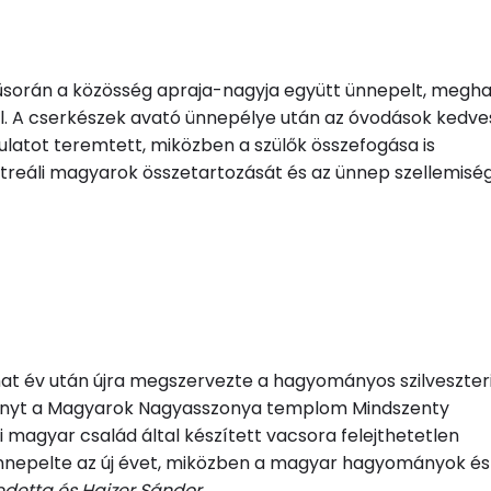
űsorán a közösség apraja-nagyja együtt ünnepelt, megh
al. A cserkészek avató ünnepélye után az óvodások kedve
ulatot teremtett, miközben a szülők összefogása is
treáli magyarok összetartozását és az ünnep szellemisé
t év után újra megszervezte a hagyományos szilveszter
ményt a Magyarok Nagyasszonya templom Mindszenty
 magyar család által készített vacsora felejthetetlen
ünnepelte az új évet, miközben a magyar hagyományok és
detta és Hajzer Sándor