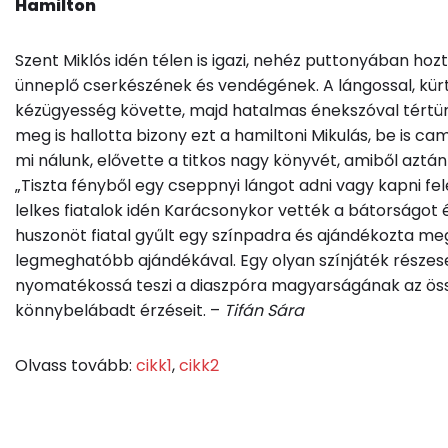
Hamilton
Szent Miklós idén télen is igazi, nehéz puttonyában hoz
ünneplő cserkészének és vendégének. A lángossal, kür
kézügyesség követte, majd hatalmas énekszóval tértünk 
meg is hallotta bizony ezt a hamiltoni Mikulás, be is 
mi nálunk, elővette a titkos nagy könyvét, amiből aztán
„Tiszta fényből egy cseppnyi lángot adni vagy kapni f
lelkes fiatalok idén Karácsonykor vették a bátorságot 
huszonöt fiatal gyűlt egy színpadra és ajándékozta me
legmeghatóbb ajándékával. Egy olyan színjáték részesei
nyomatékossá teszi a diaszpóra magyarságának az öss
könnybelábadt érzéseit. –
Tifán Sára
Olvass tovább:
cikk1
,
cikk2