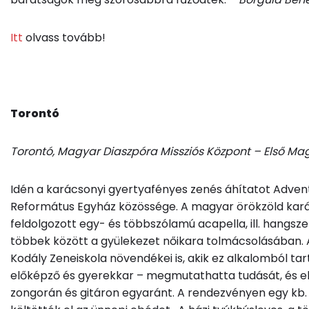
Itt
olvass tovább!
Torontó
Torontó, Magyar Diaszpóra Missziós Központ – Első M
Idén a karácsonyi gyertyafényes zenés áhítatot Adven
Református Egyház közössége.
A magyar örökzöld kar
feldolgozott egy- és többszólamú acapella, ill. hangsz
többek között a gyülekezet nőikara tolmácsolásában.
Kodály Zeneiskola növendékei is, akik ez alkalomból ta
előképző és gyerekkar – megmutathatta tudását, és elő
zongorán és gitáron egyaránt.
A rendezvényen egy kb. 