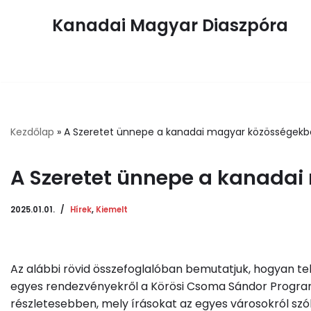
Kanadai Magyar Diaszpóra
Skip
to
content
Kezdőlap
»
A Szeretet ünnepe a kanadai magyar közösségek
A Szeretet ünnepe a kanada
2025.01.01.
Hírek
,
Kiemelt
Az alábbi rövid összefoglalóban bemutatjuk, hogyan te
egyes rendezvényekről
a Körösi Csoma Sándor Progra
részletesebben, mely írásokat az egyes városokról szó