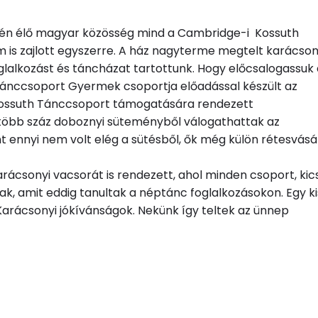
kén élő magyar közösség mind a Cambridge-i Kossuth
is zajlott egyszerre. A ház nagyterme megtelt karácson
alkozást és táncházat tartottunk. Hogy előcsalogassuk 
h Tánccsoport Gyermek csoportja előadással készült az
 Kossuth Tánccsoport támogatására rendezett
t több száz doboznyi süteményből válogathattak az
 ennyi nem volt elég a sütésből, ők még külön rétesvásár
rácsonyi vacsorát is rendezett, ahol minden csoport, kic
, amit eddig tanultak a néptánc foglalkozásokon. Egy ki
Karácsonyi jókívánságok. Nekünk így teltek az ünnep