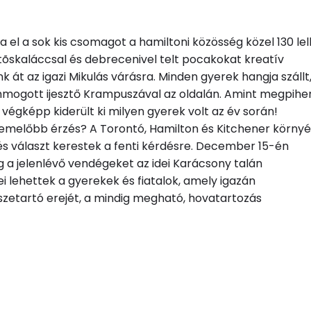
ta el a sok kis csomagot a hamiltoni közösség közel 130 le
tõskaláccsal és debrecenivel telt pocakokat kreatív
át az igazi Mikulás várásra. Minden gyerek hangja szállt
cammogott ijesztő Krampuszával az oldalán. Amint megpihe
 végképp kiderült ki milyen gyerek volt az év során!
elemelőbb érzés? A Torontó, Hamilton és Kitchener környé
és választ kerestek a fenti kérdésre. December 15-én
g a jelenlévő vendégeket az idei Karácsony talán
 lehettek a gyerekek és fiatalok, amely igazán
zetartó erejét, a mindig megható, hovatartozás