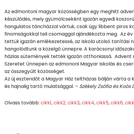
Az edmontoni magyar közösségben egy meghitt advent
készülődés, mely gyümölcseként igazán egyedi koszorúk 
hangulatos táncházzal vártuk, csak úgy libbent piros
finomságokkal teli csomaggal ajándékozta meg.
Az év
tettük igazán emlékezetessé, az Iskola utolsó tanítás
hangolódtunk a közelgő ünnepre.
A karácsonyi időszako
házias sütemények tették igazán otthoniassá.
Advent 
Szeretet Ünnepen az edmononi Magyar Iskolás és cse
az összegyűlt közösséget.
Az új esztendőt a Magyar Ház teltházas bálján várta a
és hajnalig tartó mulatsággal. –
Székely Zsófia és Koós 
Olvass tovább:
cikk1
,
cikk2,
cikk3
,
cikk4
,
cikk5
,
cikk6,
cik