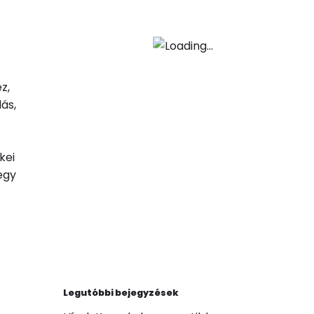
z,
ás,
kei
egy
Legutóbbi bejegyzések