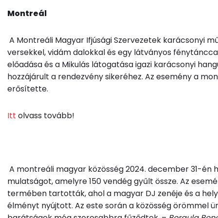
Montreál
A Montreáli Magyar Ifjúsági Szervezetek karácsonyi m
versekkel, vidám dalokkal és egy látványos fénytáncc
előadása és a Mikulás látogatása igazi karácsonyi hang
hozzájárult a rendezvény sikeréhez. Az esemény a mon
erősítette.
Itt
olvass tovább!
A montreáli magyar közösség 2024. december 31-én ha
mulatságot, amelyre 150 vendég gyűlt össze. Az ese
termében tartották, ahol a magyar DJ zenéje és a helyi
élményt nyújtott. Az este során a közösség örömmel 
barátságok még szorosabbra fűződtek. –
B
orgula Bene