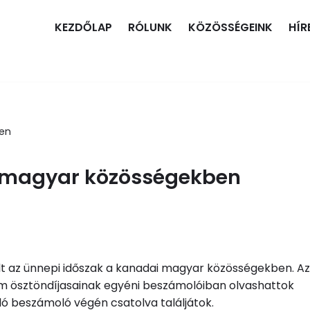
KEZDŐLAP
RÓLUNK
KÖZÖSSÉGEINK
HÍR
ben
i magyar közösségekben
lt az ünnepi időszak a kanadai magyar közösségekben. Az
m ösztöndíjasainak egyéni beszámolóiban olvashattok
ló beszámoló végén csatolva találjátok.