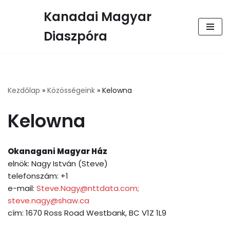
Kanadai Magyar
Skip
Diaszpóra
to
content
Kezdőlap
»
Közösségeink
»
Kelowna
Kelowna
Okanagani Magyar Ház
elnök: Nagy István (Steve)
telefonszám: +1
e-mail:
Steve.Nagy@nttdata.com;
steve.nagy@shaw.ca
cím: 1670 Ross Road Westbank, BC V1Z 1L9