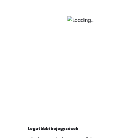
Legutóbbi bejegyzések