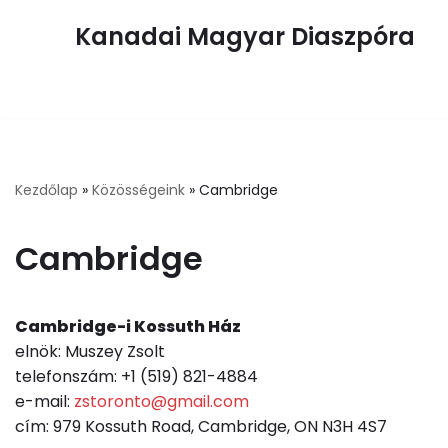
Kanadai Magyar Diaszpóra
Skip
to
content
Kezdőlap
»
Közösségeink
»
Cambridge
Cambridge
Cambridge-i Kossuth Ház
elnök: Muszey Zsolt
telefonszám: +1 (519) 821-4884
e-mail:
zstoronto@gmail.com
cím: 979 Kossuth Road, Cambridge, ON N3H 4S7